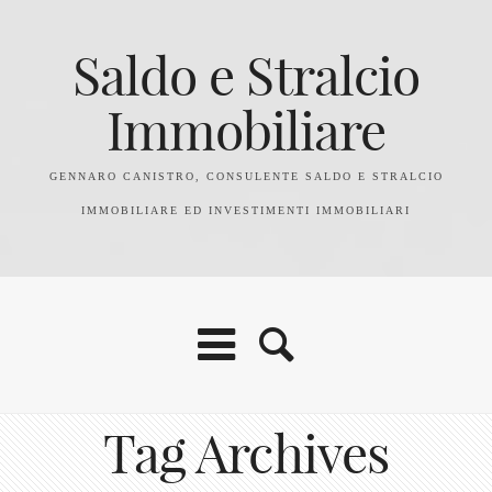
Saldo e Stralcio
Immobiliare
GENNARO CANISTRO, CONSULENTE SALDO E STRALCIO
IMMOBILIARE ED INVESTIMENTI IMMOBILIARI
Tag Archives
Home