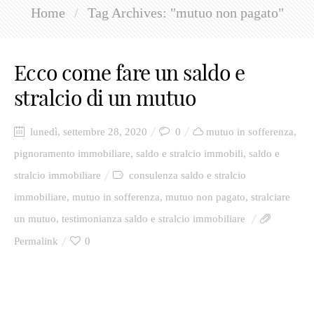
Home
/
Tag Archives: "mutuo non pagato"
Presentazione
Ecco come fare un saldo e
Richiedi una consulenza
stralcio di un mutuo
lunedì, settembre 28, 2020
0
mutuo in sofferenza
,
pignoramento immobiliare
,
saldo e stralcio immobili
,
saldo e
stralcio immobiliare
consulenza saldo e stralcio
immobiliare
,
mutuo in sofferenza
,
mutuo non pagato
,
stralciare
un mutuo
,
testimonianza saldo e stralcio immobiliare
Permalink
0