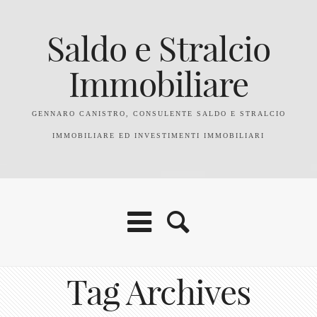
Saldo e Stralcio
Immobiliare
GENNARO CANISTRO, CONSULENTE SALDO E STRALCIO
IMMOBILIARE ED INVESTIMENTI IMMOBILIARI
Tag Archives
Home