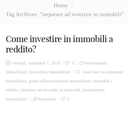
Home
/
Presentazione
Tag Archives: "imparare ad investire in immobili"
Richiedi una consulenza
Come investire in immobili a
reddito?
venerdì, settembre 7, 2018
0
Investimenti
immobiliari
,
Investitore immobiliare
come fare investimenti
immobiliari
,
guida all'investimento immobiliare
,
immobili a
reddito
,
imparare ad investire in immobili
,
investimenti
immobiliari
Permalink
0