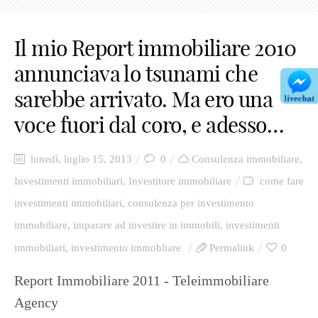
Il mio Report immobiliare 2010
annunciava lo tsunami che
sarebbe arrivato. Ma ero una
voce fuori dal coro, e adesso…
lunedì, luglio 15, 2013
0
Consulenza immobiliare
,
Investimenti immobiliari
,
Investitore immobiliare
come fare
investimenti immobiliari
,
consulenza per investimento
immobiliare
,
imparare ad investire in immobili
,
investimenti
immobiliari
,
investimento immobliare
Permalink
0
Report Immobiliare 2011 - Teleimmobiliare
Agency